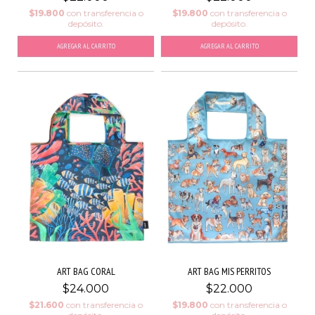
$19.800
con
transferencia o
$19.800
con
transferencia o
depósito.
depósito.
ART BAG CORAL
ART BAG MIS PERRITOS
$24.000
$22.000
$21.600
con
transferencia o
$19.800
con
transferencia o