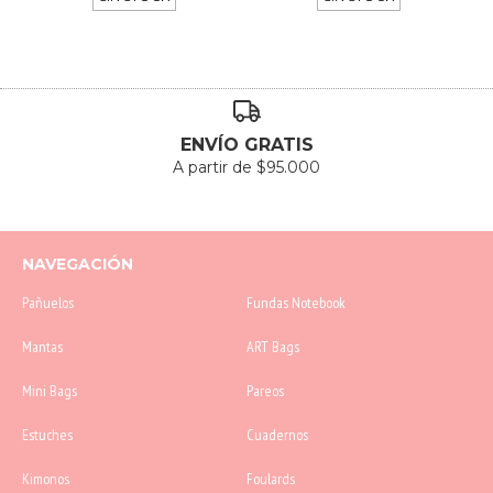
ENVÍO GRATIS
A partir de $95.000
NAVEGACIÓN
Pañuelos
Fundas Notebook
Mantas
ART Bags
Mini Bags
Pareos
Estuches
Cuadernos
Kimonos
Foulards