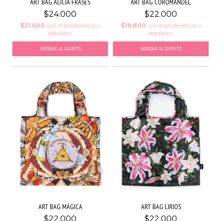
ART BAG ALICIA FRASES
ART BAG COROMANDEL
$24.000
$22.000
$21.600
con
transferencia o
$19.800
con
transferencia o
depósito.
depósito.
ART BAG MÁGICA
ART BAG LIRIOS
$22.000
$22.000