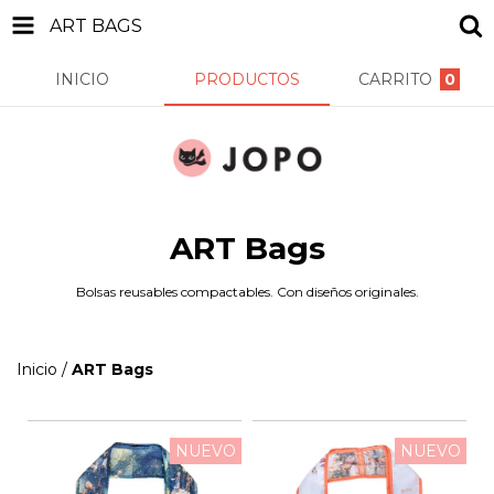
ART BAGS
INICIO
PRODUCTOS
CARRITO
0
ART Bags
Bolsas reusables compactables. Con diseños originales.
Inicio
/
ART Bags
NUEVO
NUEVO