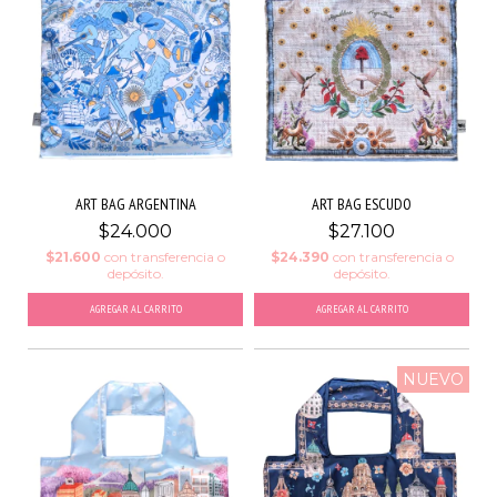
ART BAG ARGENTINA
ART BAG ESCUDO
$24.000
$27.100
$21.600
con
transferencia o
$24.390
con
transferencia o
depósito.
depósito.
NUEVO