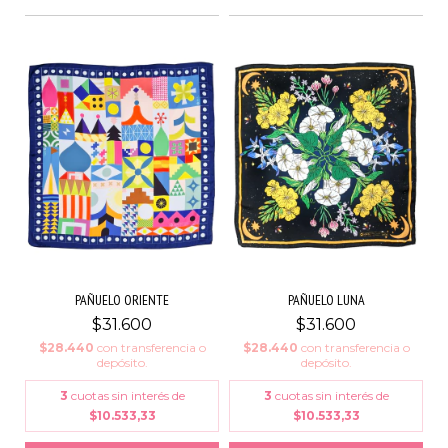
PAÑUELO ORIENTE
PAÑUELO LUNA
$31.600
$31.600
$28.440
con
transferencia o
$28.440
con
transferencia o
depósito.
depósito.
3
cuotas sin interés de
3
cuotas sin interés de
$10.533,33
$10.533,33