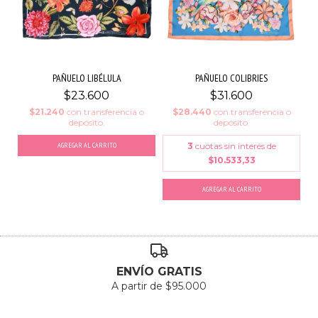
PAÑUELO LIBÉLULA
PAÑUELO COLIBRIES
$23.600
$31.600
$21.240
con
transferencia o
$28.440
con
transferencia o
depósito.
depósito.
AGREGAR AL CARRITO
3
cuotas sin interés de
$10.533,33
AGREGAR AL CARRITO
ENVÍO GRATIS
A partir de $95.000