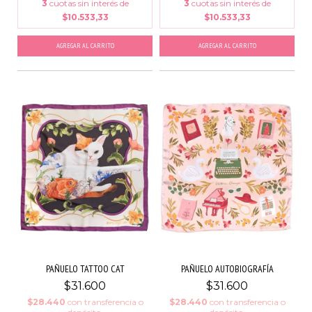
3
cuotas sin interés de
3
cuotas sin interés de
$10.533,33
$10.533,33
AGREGAR AL CARRITO
AGREGAR AL CARRITO
PAÑUELO TATTOO CAT
PAÑUELO AUTOBIOGRAFÍA
$31.600
$31.600
$28.440
con
transferencia o
$28.440
con
transferencia o