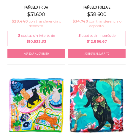
PAÑUELO FRIDA
PAÑUELO FOLLAJE
$31.600
$38.600
$28.440
con
transferencia o
$34.740
con
transferencia o
depósito.
depósito.
3
cuotas sin interés de
3
cuotas sin interés de
$10.533,33
$12.866,67
AGREGAR AL CARRITO
AGREGAR AL CARRITO