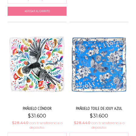
AGREGAR AL CARRITO
PAÑUELO CÓNDOR
PAÑUELO TOILE DE JOUY AZUL
$31.600
$31.600
$28.440
con
transferencia o
$28.440
con
transferencia o
depósito.
depósito.