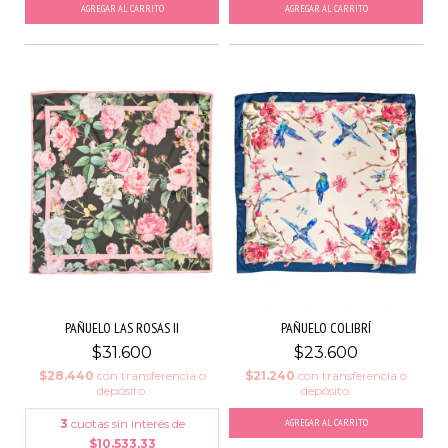
AGREGAR AL CARRITO
AGREGAR AL CARRITO
PAÑUELO LAS ROSAS II
PAÑUELO COLIBRÍ
$31.600
$23.600
$28.440
con
transferencia o
$21.240
con
transferencia o
depósito.
depósito.
3
cuotas sin interés de
AGREGAR AL CARRITO
$10.533,33