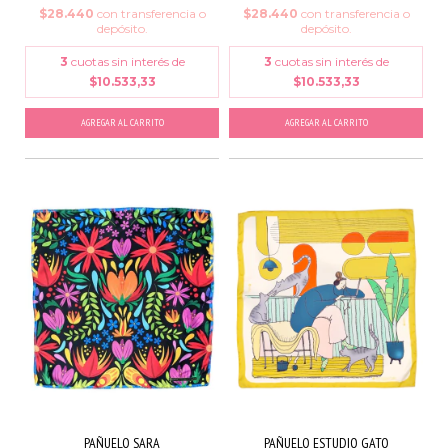
$28.440
con
transferencia o
$28.440
con
transferencia o
depósito.
depósito.
3
cuotas sin interés de
3
cuotas sin interés de
$10.533,33
$10.533,33
AGREGAR AL CARRITO
AGREGAR AL CARRITO
PAÑUELO SARA
PAÑUELO ESTUDIO GATO