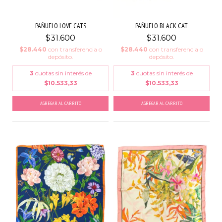
PAÑUELO LOVE CATS
PAÑUELO BLACK CAT
$31.600
$31.600
$28.440
con
transferencia o
$28.440
con
transferencia o
depósito.
depósito.
3
cuotas sin interés de
3
cuotas sin interés de
$10.533,33
$10.533,33
AGREGAR AL CARRITO
AGREGAR AL CARRITO