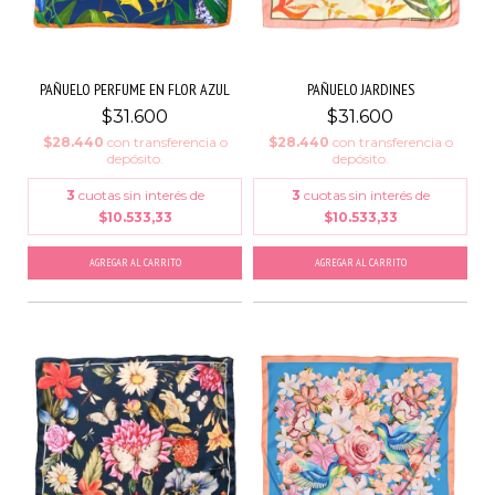
PAÑUELO PERFUME EN FLOR AZUL
PAÑUELO JARDINES
$31.600
$31.600
$28.440
con
transferencia o
$28.440
con
transferencia o
depósito.
depósito.
3
cuotas sin interés de
3
cuotas sin interés de
$10.533,33
$10.533,33
AGREGAR AL CARRITO
AGREGAR AL CARRITO