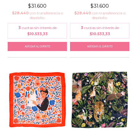
$31.600
$31.600
$28.440
con
transferencia o
$28.440
con
transferencia o
depósito.
depósito.
3
cuotas sin interés de
3
cuotas sin interés de
$10.533,33
$10.533,33
AGREGAR AL CARRITO
AGREGAR AL CARRITO