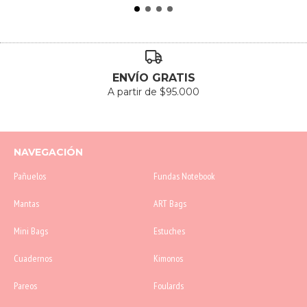
ENVÍO GRATIS
A partir de $95.000
NAVEGACIÓN
Pañuelos
Fundas Notebook
Mantas
ART Bags
Mini Bags
Estuches
Cuadernos
Kimonos
Pareos
Foulards