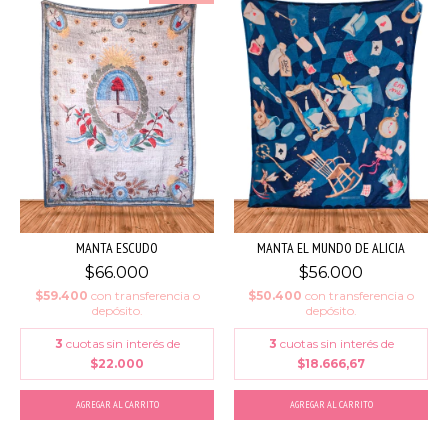
MANTA ESCUDO
MANTA EL MUNDO DE ALICIA
$66.000
$56.000
$59.400
con
transferencia o
$50.400
con
transferencia o
depósito.
depósito.
3
cuotas sin interés de
3
cuotas sin interés de
$22.000
$18.666,67