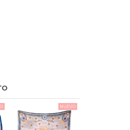
TO
O
NUEVO