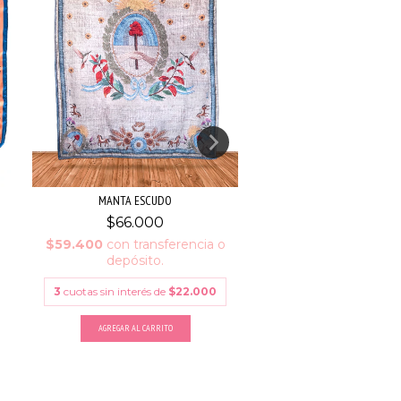
MANTA ESCUDO
PAÑUELO ESCUDO
$66.000
$28.000
$59.400
con
transferencia o
$25.200
con
transfe
depósito.
depósito.
3
cuotas sin interés de
$22.000
AGREGAR AL CARRITO