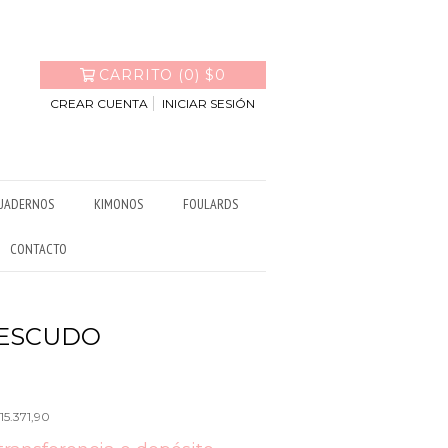
CARRITO
(
0
)
$0
CREAR CUENTA
INICIAR SESIÓN
UADERNOS
KIMONOS
FOULARDS
CONTACTO
 ESCUDO
15.371,90