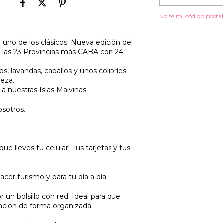
No sé mi código posta
uno de los clásicos. Nueva edición del
las 23 Provincias más CABA con 24
s, lavandas, caballos y unos colibríes.
leza.
 nuestras Islas Malvinas.
osotros.
ue lleves tu celular! Tus tarjetas y tus
cer turismo y para tu día a día.
r un bolsillo con red. Ideal para que
ación de forma organizada.