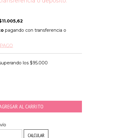
transferencia o depósito.
$11.005,62
to
pagando con transferencia o
 PAGO
superando los
$95.000
CAMBIAR CP
P:
vío
CALCULAR