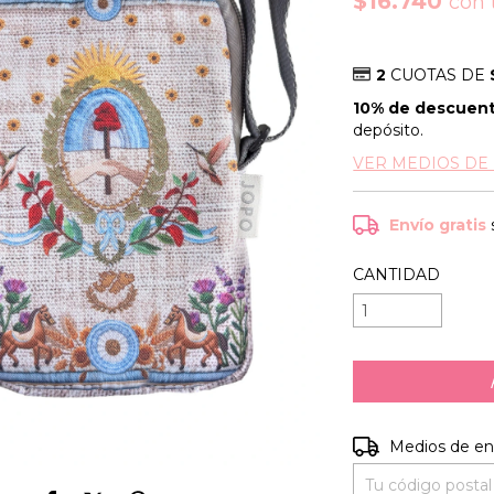
$16.740
con
2
CUOTAS DE
10% de descuen
depósito.
VER MEDIOS DE
Envío gratis
CANTIDAD
Entregas para el C
Medios de en