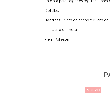
La cinta para colgar es regulable para
Detalles:
-Medidas: 13 cm de ancho x 19 cm de 
-Tiracierre de metal
-Tela: Poliéster
P
NUEVO