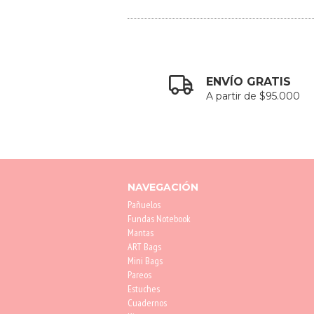
ENVÍO GRATIS
A partir de $95.000
NAVEGACIÓN
Pañuelos
Fundas Notebook
Mantas
ART Bags
Mini Bags
Pareos
Estuches
Cuadernos