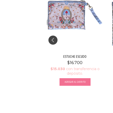
A NOROESTE ARGENTINO
ESTUCHE ESCUDO
$55.000
$16.700
00
con
transferencia o
$15.030
con
transferencia o
depósito.
depósito.
sin interés de
$18.333,33