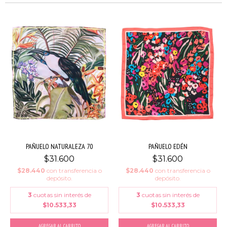
PAÑUELO NATURALEZA 70
PAÑUELO EDÉN
$31.600
$31.600
$28.440
con
transferencia o
$28.440
con
transferencia o
depósito.
depósito.
3
cuotas sin interés de
3
cuotas sin interés de
$10.533,33
$10.533,33
AGREGAR AL CARRITO
AGREGAR AL CARRITO