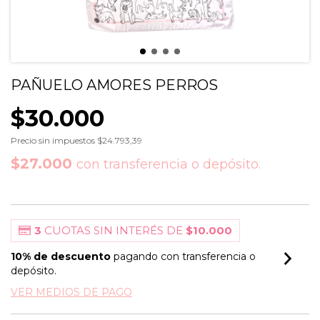
PAÑUELO AMORES PERROS
$30.000
Precio sin impuestos
$24.793,39
$27.000
con
transferencia o depósito.
3
CUOTAS SIN INTERÉS DE
$10.000
10% de descuento
pagando con transferencia o
depósito.
VER MEDIOS DE PAGO