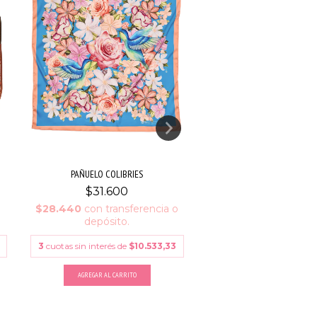
PAÑUELO COLIBRIES
PAÑUELO MÁGICA
$31.600
$31.600
o
$28.440
con
transferencia o
$28.440
con
transfe
depósito.
depósito.
3
cuotas sin interés de
$10.533,33
3
cuotas sin interés de
$1
AGREGAR AL CARRITO
AGREGAR AL CARRITO