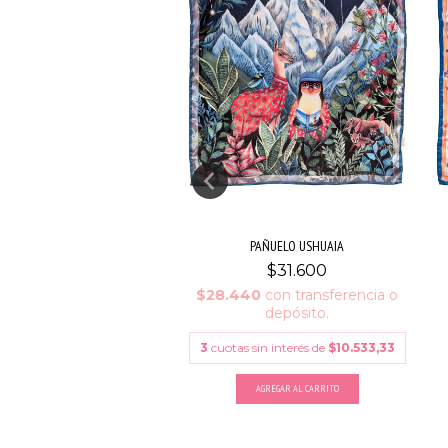
PAÑUELO LA LUNE
PAÑUELO USHUAIA
$31.600
$31.600
40
con
transferencia o
$28.440
con
transferencia o
depósito.
depósito.
sin interés de
$10.533,33
3
cuotas sin interés de
$10.533,33
SIN STOCK
AGREGAR AL CARRITO