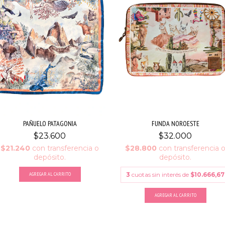
PAÑUELO PATAGONIA
FUNDA NOROESTE
$23.600
$32.000
$21.240
con
transferencia o
$28.800
con
transferencia 
depósito.
depósito.
AGREGAR AL CARRITO
3
cuotas sin interés de
$10.666,67
AGREGAR AL CARRITO