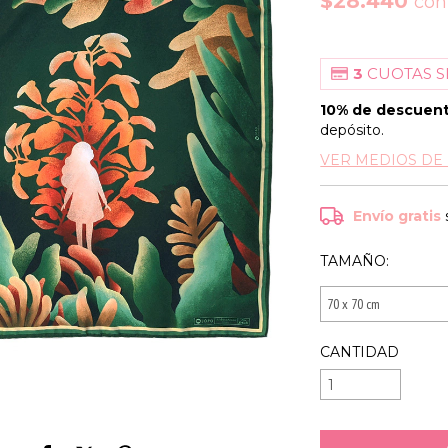
$28.440
con
3
CUOTAS S
10% de descuen
depósito.
VER MEDIOS DE
Envío gratis
TAMAÑO:
CANTIDAD