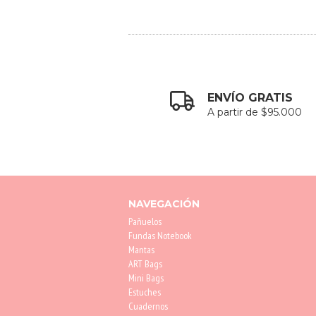
ENVÍO GRATIS
A partir de $95.000
NAVEGACIÓN
Pañuelos
Fundas Notebook
Mantas
ART Bags
Mini Bags
Estuches
Cuadernos