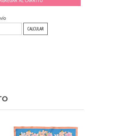
CAMBIAR CP
P:
vío
CALCULAR
l
TO