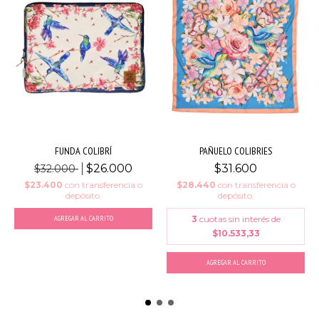
FUNDA COLIBRÍ
PAÑUELO COLIBRIES
$26.000
$31.600
$32.000
$23.400
con
transferencia o
$28.440
con
transferencia o
depósito.
depósito.
AGREGAR AL CARRITO
3
cuotas sin interés de
$10.533,33
AGREGAR AL CARRITO