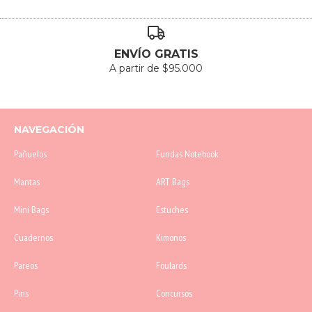
ENVÍO GRATIS
A partir de $95.000
NAVEGACIÓN
Pañuelos
Fundas Notebook
Mantas
ART Bags
Mini Bags
Estuches
Cuadernos
Kimonos
Pareos
Foulards
Pins
Concursos