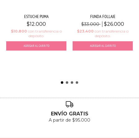
ESTUCHE PUMA
FUNDA FOLLAJE
$12.000
$26.000
$33.000
$10.800
con
transferencia o
$23.400
con
transferencia o
depósito.
depósito.
AGREGAR AL CARRITO
ENVÍO GRATIS
A partir de $95.000