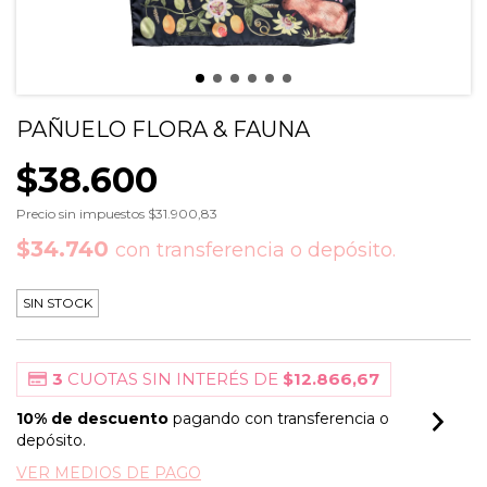
PAÑUELO FLORA & FAUNA
$38.600
Precio sin impuestos
$31.900,83
$34.740
con
transferencia o depósito.
SIN STOCK
3
CUOTAS SIN INTERÉS DE
$12.866,67
10% de descuento
pagando con transferencia o
depósito.
VER MEDIOS DE PAGO